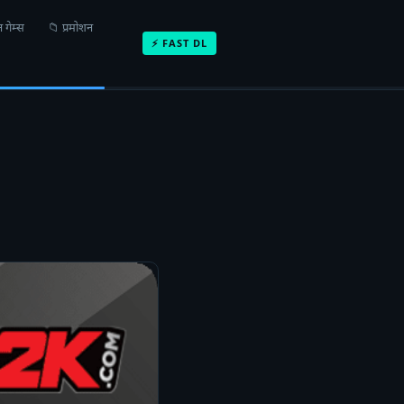
 गेम्स
📁 प्रमोशन
⚡ FAST DL