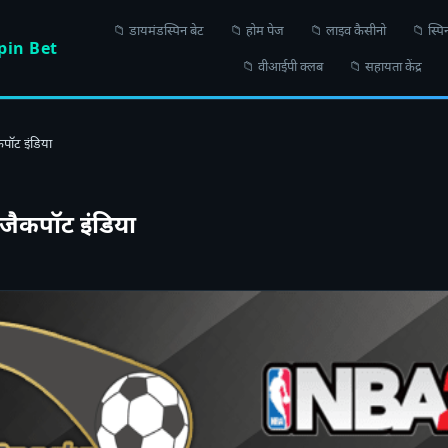
📁 डायमंडस्पिन बेट
📁 होम पेज
📁 लाइव कैसीनो
📁 स्पिन
in Bet
📁 वीआईपी क्लब
📁 सहायता केंद्र
कपॉट इंडिया
 जैकपॉट इंडिया