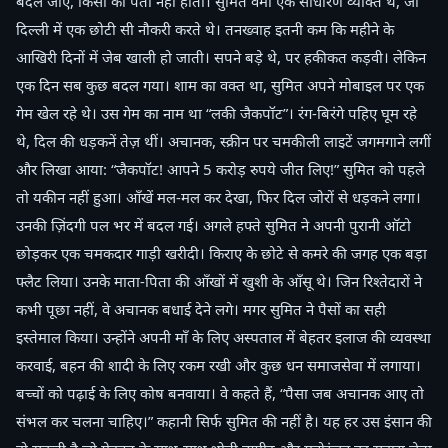
बदल जाए, किसी को पता नहीं होता। सुमित वर्मा एक साधारण व्यक्ति थे, जो
दिल्ली में एक छोटी सी नौकरी करते थे। तनख्वाह इतनी कम कि महीने के
आखिरी दिनों में जेब खाली हो जाती। सपने बड़े थे, पर हकीकत कड़वी। लेकिन
एक दिन सब कुछ बदल गया। शाम का वक्त था, सुमित अपने मोबाइल पर एक
गेम खेल रहे थे। उस गेम का नाम था “लकी जैकपॉट”। रंग-बिरंगे पहिए घूम रहे
थे, दिल की धड़कनें तेज़ थीं। अचानक, स्क्रीन पर चमकीली लाइटें जगमगाने लगीं
और लिखा आया: “जैकपॉट! आपने 5 करोड़ रुपये जीत लिए!” सुमित को पहले
तो यकीन नहीं हुआ। आँखें मल-मल कर देखा, फिर दिल जोरों से धड़कने लगा।
उनकी ज़िंदगी पल भर में बदल गई। अगले हफ्ते सुमित ने अपनी पुरानी ऑटो
छोड़कर एक चमकदार गाड़ी खरीदी। किराए के छोटे से कमरे की जगह एक बड़ा
फ्लैट लिया। उनके माता-पिता की आँखों में खुशी के आँसू थे। जिन रिश्तेदारों ने
कभी पूछा नहीं, वे अचानक बधाई देने लगे। मगर सुमित ने पैसों का सही
इस्तेमाल किया। उन्होंने अपनी माँ के लिए अस्पताल में बेहतर इलाज की व्यवस्था
करवाई, बहन की शादी के लिए रकम रखी और कुछ धन समाजसेवा में लगाया।
बच्चों को पढ़ाई के लिए कोष बनवाया। वे कहते हैं, “पैसा जब अचानक आए तो
संभल कर चलना चाहिए।” कहानी सिर्फ सुमित की नहीं है। यह हर उस इंसान की